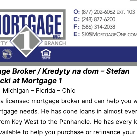
ge Broker / Kredyty na dom
– Stefan
ecki
at Mortgage 1
 Michigan – Florida – Ohio
 a licensed mortgage broker and can help you wi
tgage needs. He has done loans in almost ever
from Key West to the Panhandle. He has every l
vailable to help you purchase or refinance you