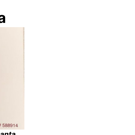
a
lanta