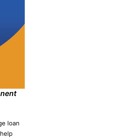
anent
ge loan
 help