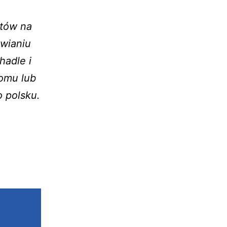
ytów na
wianiu
hadle i
omu lub
 polsku.