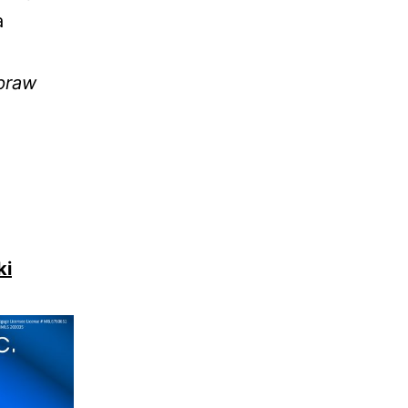
a
spraw
ki