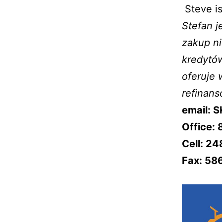
Steve is
Stefan j
zakup n
kredytów
oferuje
refinans
email:
Office:
Cell: 2
Fax: 58
–