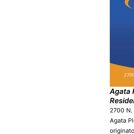
Agata 
Reside
2700 N. 
Agata Pl
originat