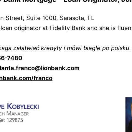
o
n Street, Suite 1000, Sarasota, FL
 loan originator at Fidelity Bank and she is fluen
aga załatwiać kredyty i mówi biegle po polsku.
66-7480
olanta.franco@lionbank.com
nbank.com/franco