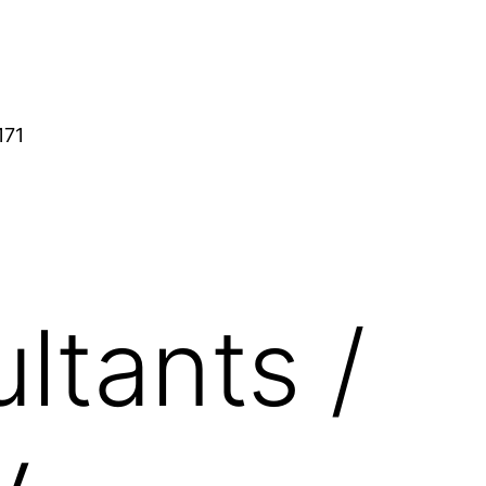
171
ltants /
y