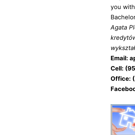
you with
Bachelor
Agata Pl
kredytó
wykształ
Email: 
Cell: (9
Office: 
Facebo
–