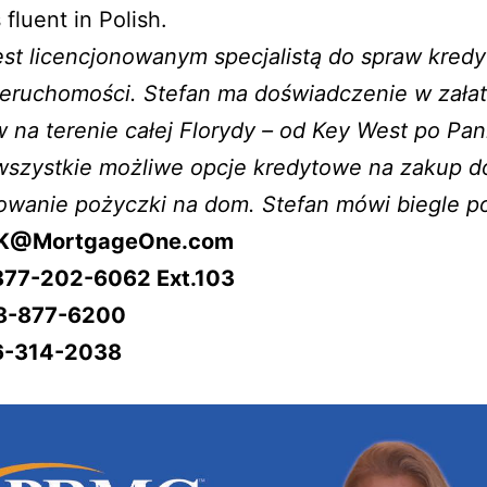
 fluent in Polish.
est licencjonowanym specjalistą do spraw kred
ieruchomości. Stefan ma doświadczenie w załat
 na terenie całej Florydy – od Key West po Pan
 wszystkie możliwe opcje kredytowe na zakup d
owanie pożyczki na dom. Stefan mówi biegle po
 SK@MortgageOne.com
877-202-6062 Ext.103
48-877-6200
–
6-314-2038