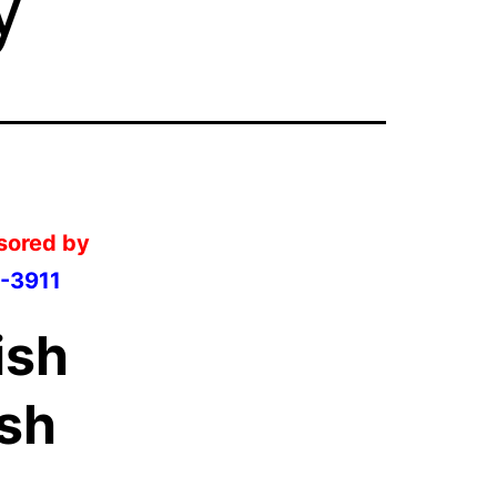
sored by
-3911
ish
ish