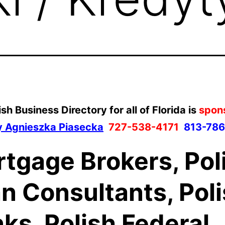
ish Business Directory for all of Florida is
spon
y Agnieszka Piasecka
727-538-4171
813-786
tgage Brokers, Pol
n Consultants, Pol
ks, Polish Federal