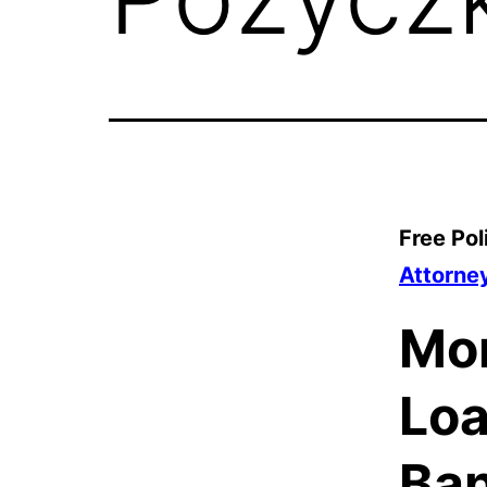
Free Pol
Attorne
Mor
Loa
Ban