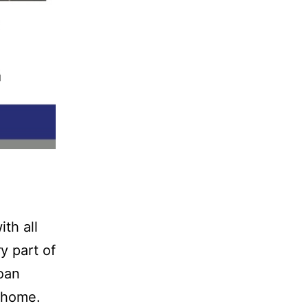
th all
y part of
oan
r home.