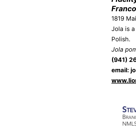
Franc
1819 Mai
Jola is a
Polish.
Jola pom
(941) 2
email:
j
www.lio
––