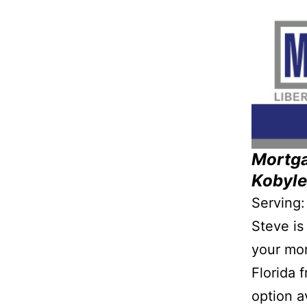
Mortga
Kobyl
Serving:
Steve is
your mor
Florida 
option a