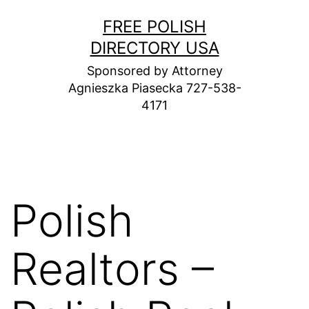
Skip
FREE POLISH
to
DIRECTORY USA
content
Sponsored by Attorney
Agnieszka Piasecka 727-538-
4171
Polish
Realtors –