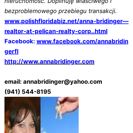
nieruchomość. Dopilnuję wlaściwego i
bezproblemowego przebiegu transakcji.
www.polishfloridabiz.net/anna-bridinger—
realtor-at-pelican-realty-corp..html
Facebook:
www.facebook.com/annabridin
gerfl
http://www.annabridinger.com
email: annabridinger@yahoo.com
(941) 544-8195