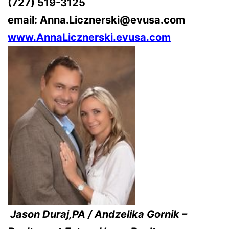
(727) 519-3125
email:
Anna.Licznerski@evusa.com
www.AnnaLicznerski.evusa.com
Jason Duraj,PA / Andzelika Gornik –