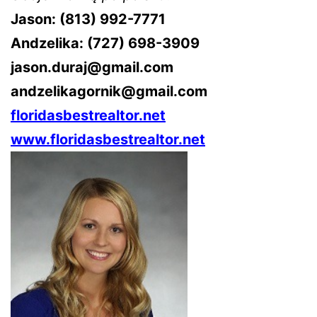
Jason: (813) 992-7771
Andzelika: (727) 698-3909
jason.duraj@gmail.com
andzelikagornik@gmail.com
floridasbestrealtor.net
www.floridasbestrealtor.net